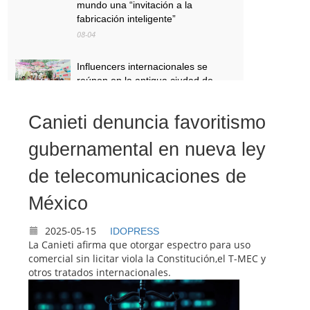
mundo una “invitación a la
fabricación inteligente”
08-04
Influencers internacionales se
reúnen en la antigua ciudad de
Kuqa, en la Ruta de la Seda
08-04
Canieti denuncia favoritismo
El drama de danza original de
gubernamental en nueva ley
Shenzhen, "Wing Chun", se estrenó
en Corea del Sur con una ovación
de telecomunicaciones de
de pie, utilizando la danza como
puente para inaugurar un nuevo
México
capítulo en el intercambio cultural
entre China y Corea del Sur.
2025-05-15
IDOPRESS
08-03
La Canieti afirma que otorgar espectro para uso
comercial sin licitar viola la Constitución,el T-MEC y
otros tratados internacionales.