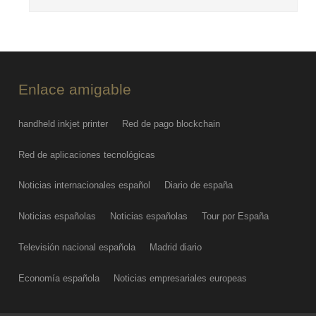
Enlace amigable
handheld inkjet printer
Red de pago blockchain
Red de aplicaciones tecnológicas
Noticias internacionales español
Diario de españa
Noticias españolas
Noticias españolas
Tour por España
Televisión nacional española
Madrid diario
Economía española
Noticias empresariales europeas