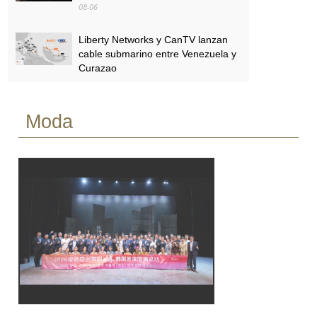
08-06
Liberty Networks y CanTV lanzan
cable submarino entre Venezuela y
Curazao
08-06
Moda
SBA se expandirá en
Centroamérica con 600 nuevas
torres
08-06