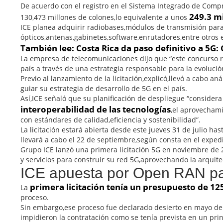
De acuerdo con el registro en el Sistema Integrado de Compra
249.3 m
130,473 millones de colones,lo equivalente a unos
ICE planea adquirir radiobases,módulos de transmisión para
ópticos,antenas,gabinetes,software,enrutadores,entre otros e
También lee:
Costa Rica da paso definitivo a 5G
La empresa de telecomunicaciones dijo que “este concurso r
país a través de una estrategia responsable para la evolució
Previo al lanzamiento de la licitación,explicó,llevó a cabo an
guiar su estrategia de desarrollo de 5G en el país.
Así,ICE señaló que su planificación de despliegue “consider
interoperabilidad de las tecnologías
,el aprovechami
con estándares de calidad,eficiencia y sostenibilidad”.
La licitación estará abierta desde este jueves 31 de julio ha
llevará a cabo el 22 de septiembre,según consta en el exped
Grupo ICE lanzó una primera licitación 5G en noviembre de
y servicios para construir su red 5G,aprovechando la arquit
ICE apuesta por Open RAN p
primera licitación tenía un presupuesto de 12
La
proceso.
Sin embargo,ese proceso fue declarado desierto en mayo de 
impidieron la contratación como se tenía prevista en un prin