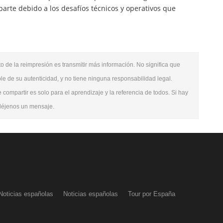
parte debido a los desafíos técnicos y operativos que
o de la reimpresión es transmitir más información. No significa que
le de su autenticidad, y no tiene ninguna responsabilidad legal.
e compartir es solo para el aprendizaje y la referencia de todos. Si hay
 déjenos un mensaje.
Noticias españolas
Noticias españolas
Tour por España