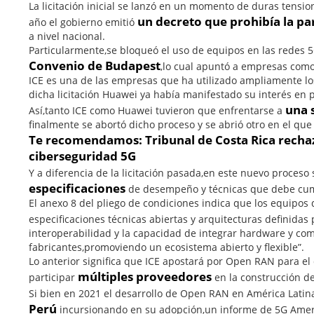
La licitación inicial se lanzó en un momento de duras tensi
un decreto que prohibía la pa
año el gobierno emitió
a nivel nacional.
Particularmente,se bloqueó el uso de equipos en las redes 5
Convenio de Budapest
,lo cual apuntó a empresas com
ICE es una de las empresas que ha utilizado ampliamente lo
dicha licitación Huawei ya había manifestado su interés en p
una 
Así,tanto ICE como Huawei tuvieron que enfrentarse a
finalmente se abortó dicho proceso y se abrió otro en el qu
Te recomendamos:
Tribunal de Costa Rica recha
ciberseguridad 5G
Y a diferencia de la licitación pasada,en este nuevo proceso 
especificaciones
de desempeño y técnicas que debe cump
El anexo 8 del pliego de condiciones indica que los equipos
especificaciones técnicas abiertas y arquitecturas definidas 
interoperabilidad y la capacidad de integrar hardware y c
fabricantes,promoviendo un ecosistema abierto y flexible”.
Lo anterior significa que ICE apostará por Open RAN para el
múltiples proveedores
participar
en la construcción d
Si bien en 2021 el desarrollo de Open RAN en América Lati
Perú
incursionando en su adopción,un informe de 5G Americ