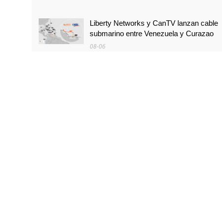
Liberty Networks y CanTV lanzan cable
submarino entre Venezuela y Curazao
08-06
SBA se expandirá en Centroamérica
con 600 nuevas torres
08-06