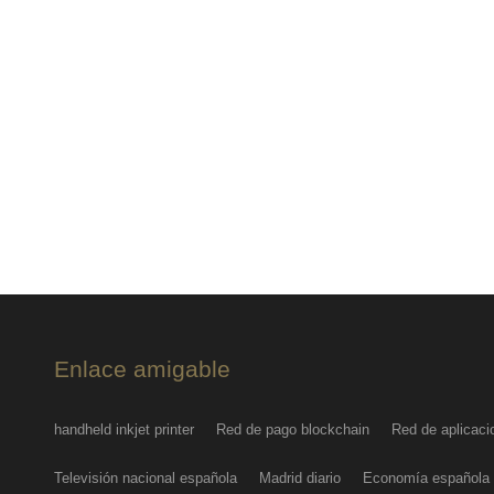
Enlace amigable
handheld inkjet printer
Red de pago blockchain
Red de aplicaci
Televisión nacional española
Madrid diario
Economía española