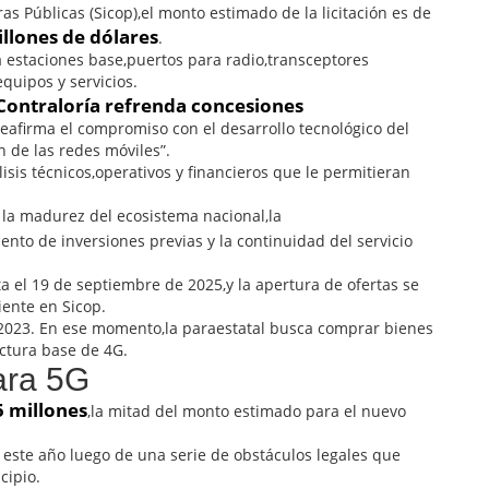
s Públicas (Sicop),el monto estimado de la licitación es de
illones de dólares
.
 estaciones base,puertos para radio,transceptores
quipos y servicios.
: Contraloría refrenda concesiones
eafirma el compromiso con el desarrollo tecnológico del
n de las redes móviles”.
álisis técnicos,operativos y financieros que le permitieran
a la madurez del ecosistema nacional,la
ento de inversiones previas y la continuidad del servicio
sta el 19 de septiembre de 2025,y la apertura de ofertas se
iente en Sicop.
 2023. En ese momento,la paraestatal busca comprar bienes
ectura base de 4G.
ara 5G
5 millones
,la mitad del monto estimado para el nuevo
este año luego de una serie de obstáculos legales que
cipio.