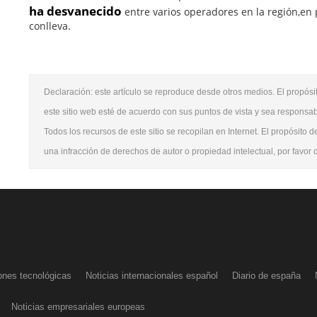
ha desvanecido
entre varios operadores en la región,en 
conlleva.
Declaración: este artículo se reproduce desde otros medios. El propósit
este sitio web esté de acuerdo con sus puntos de vista y sea responsab
Todos los recursos de este sitio se recopilan en Internet. El propósito d
una infracción de derechos de autor o propiedad intelectual, por favor
ones tecnológicas
Noticias internacionales español
Diario de españa
Noticias empresariales europeas