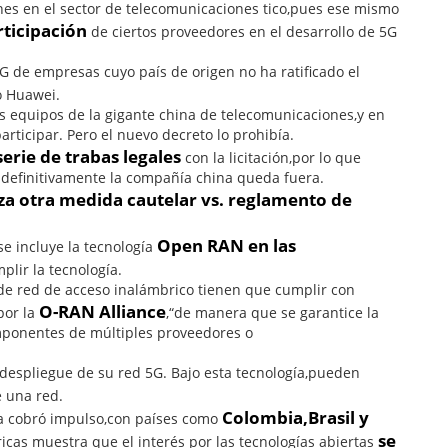
ones en el sector de telecomunicaciones tico,pues ese mismo
rticipación
de ciertos proveedores en el desarrollo de 5G
G de empresas cuyo país de origen no ha ratificado el
o Huawei.
s equipos de la gigante china de telecomunicaciones,y en
articipar. Pero el nuevo decreto lo prohibía.
serie de trabas legales
con la licitación,por lo que
e definitivamente la compañía china queda fuera.
za otra medida cautelar vs. reglamento de
Open RAN en las
se incluye la tecnología
lir la tecnología.
 de red de acceso inalámbrico tienen que cumplir con
O-RAN Alliance
por la
,“de manera que se garantice la
omponentes de múltiples proveedores o
 despliegue de su red 5G. Bajo esta tecnología,pueden
e una red.
Colombia,Brasil y
na cobró impulso,con países como
se
as muestra que el interés por las tecnologías abiertas