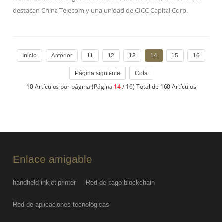
destacan China Telecom y una unidad de CICC Capital Corp.
Inicio
Anterior
11
12
13
14
15
16
Página siguiente
Cola
10 Artículos por página (Página
14
/ 16) Total de 160 Artículos
Enlace amigable
handheld inkjet printer
Red de pago blockchain
Red de aplicaciones tecnológicas