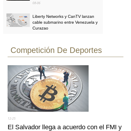
08-06
Liberty Networks y CanTV lanzan
cable submarino entre Venezuela y
Curazao
08-06
Competición De Deportes
SBA se expandirá en
Centroamérica con 600 nuevas
torres
08-06
12-25
El Salvador llega a acuerdo con el FMI y