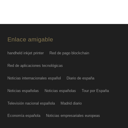
Enlace amigable
handheld inkjet printer
Red de pago blockchain
Red de aplicaciones tecnológicas
Noticias internacionales español
Diario de españa
Noticias españolas
Noticias españolas
Tour por España
Televisión nacional española
Madrid diario
Economía española
Noticias empresariales europeas